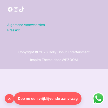
Facebook
Instagram
TikTok
Algemene voorwaarden
Presskit
Copyright © 2026 Dolly Donut Entertainment
Inspiro Theme
door
WPZOOM
×
Doe nu een vrijblijvende aanvraag