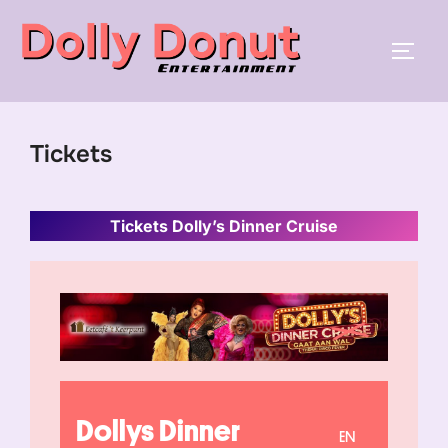
Ga
naar
TOGGL
de
inhoud
Tickets
Tickets Dolly’s Dinner Cruise